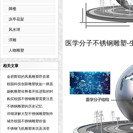
牌楼
凉亭花架
风水球
浮雕
医学分子不锈钢雕塑-
人物雕塑
相关文章
金碧辉煌的凤凰雕塑昂首展
翅，以完
校园科技创新雕塑犹如一柄直
指苍
扬帆雕塑诠释着开拓进取的时
代精
购买校园不锈钢雕塑需要注意
哪些
不锈钢雕塑的历史记忆
详细讲解大型不锈钢雕塑制作
施工
城市校园不锈钢雕塑价值
不锈钢飞机雕塑来历及演变