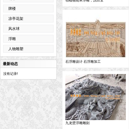
动植物花草浮雕，汉白玉
牌楼
凉亭花架
风水球
浮雕
人物雕塑
石浮雕设计 石浮雕加工
最新动态
没有记录!
九龙壁浮雕雕刻