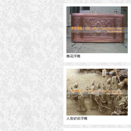
雕花浮雕
人造砂岩浮雕